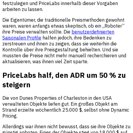
festzulegen und PriceLabs innerhalb dieser Vorgaben
arbeiten zu lassen.
Die Eigentümer, die traditionelle Preismethoden gewohnt
waren, waren anfangs etwas skeptisch, ob ein „Roboter“
ihre Preise verwalten sollte. Die
benutzerdefinierten
Saisonalen Profile
halfen jedoch, ihre Bedenken zu
zerstreuen und ihnen zu zeigen, dass sie weiterhin die
Kontrolle über ihre Preisgestaltung behielten. Und sie
mussten die Preise nicht mehr manuell recherchieren und
aktualisieren, was ihnen viel Zeit sparte.
PriceLabs half, den ADR um 50 % zu
steigern
Die von Dunes Properties of Charleston in den USA
verwalteten Objekte liefen gut. Ein großes Objekt am
Strand erzielte wöchentlich 25.000 $, selbst ohne Dynamic
Pricing.
Allerdings war ihnen nicht bewusst, dass sie ihre Objekte zu
günstig anboten. Eines der Objekte stieg von 18.000 $ auf