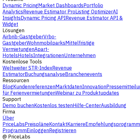
Dynamic Pricing
Market Dashboards
Portfolio
Analytics
Revenue Estimator Pro
Listing Optimizer
AI
Insights
Dynamic Pricing API
Revenue Estimator API &
Widget
Lösungen
Airbnb-Gastgeber
Vrbo-
Gastgeber
Wohnmobilparks
Mittelfristige
Vermietungen
Apart-
Hotels
Hotels
Integrationen
Unternehmen
Kostenlose Tools
Weltweiter STR-Index
Revenue
Estimator
Buchungsanalyse
Branchenevents
Ressourcen
Blog
Kundenreferenzen
Marktdaten
Innovation
Pressemitteilu
für Ferienvermietungen
Webinar zu Produktupdates
Support
Demo buchen
Kostenlos testen
Hilfe-Center
Ausbildung
Firma
Über
PriceLabs
Preispläne
Kontakt
Karriere
Empfehlungsprogramm
Programm
Einloggen
Registrieren
@
PriceLabs