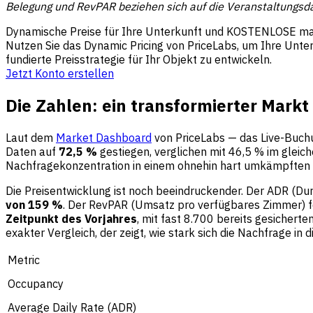
Belegung und RevPAR beziehen sich auf die Veranstaltungsda
Dynamische Preise für Ihre Unterkunft und KOSTENLOSE maß
Nutzen Sie das Dynamic Pricing von PriceLabs, um Ihre Unte
fundierte Preisstrategie für Ihr Objekt zu entwickeln.
Jetzt Konto erstellen
Die Zahlen: ein transformierter Markt
Laut dem
Market Dashboard
von PriceLabs — das Live-Buchu
Daten auf
72,5 %
gestiegen, verglichen mit 46,5 % im gleic
Nachfragekonzentration in einem ohnehin hart umkämpften 
Die Preisentwicklung ist noch beeindruckender. Der ADR (Durc
von 159 %
. Der RevPAR (Umsatz pro verfügbares Zimmer) fo
Zeitpunkt des Vorjahres
, mit fast 8.700 bereits gesicher
exakter Vergleich, der zeigt, wie stark sich die Nachfrage in
Metric
Occupancy
Average Daily Rate (ADR)