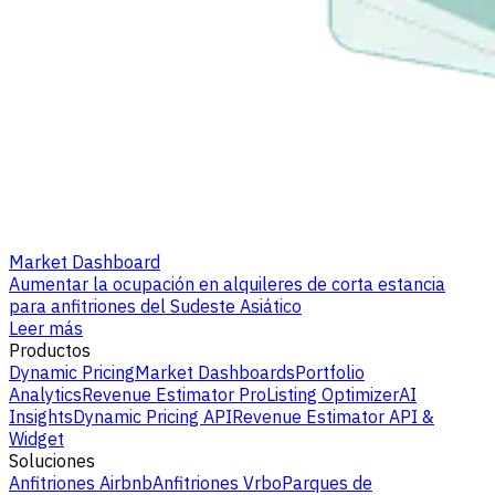
Market Dashboard
Aumentar la ocupación en alquileres de corta estancia
para anfitriones del Sudeste Asiático
Leer más
Productos
Dynamic Pricing
Market Dashboards
Portfolio
Analytics
Revenue Estimator Pro
Listing Optimizer
AI
Insights
Dynamic Pricing API
Revenue Estimator API &
Widget
Soluciones
Anfitriones Airbnb
Anfitriones Vrbo
Parques de