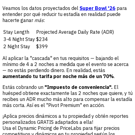
Veamos los datos proyectados del
Super Bowl '26
para
entender por qué reducir tu estadía en realidad puede
hacerte ganar
más
:
Stay Length
Projected Average Daily Rate (ADR)
3-4 Night Stay
$234
2 Night Stay
$399
Al aplicar la "cascada" en tus requisitos — bajando el
mínimo de 4 a 2 noches a medida que el evento se acerca
— no estás perdiendo dinero. En realidad, estás
aumentando tu tarifa por noche más de un 70%
.
Estás cobrando un
"Impuesto de conveniencia".
El
huésped obtiene exactamente las 2 noches que quiere, y tú
recibes un ADR mucho más alto para compensar la estadía
más corta. Así es el "Pivot Premium" en acción.
¡Aplica precios dinámicos a tu propiedad y obtén reportes
personalizados GRATIS adaptados a ella!
Usa el Dynamic Pricing de PriceLabs para fijar precios
competitivos y dinámicos en tu propiedad según los