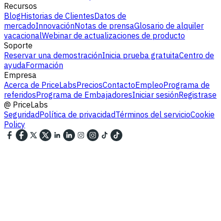
Recursos
Blog
Historias de Clientes
Datos de
mercado
Innovación
Notas de prensa
Glosario de alquiler
vacacional
Webinar de actualizaciones de producto
Soporte
Reservar una demostración
Inicia prueba gratuita
Centro de
ayuda
Formación
Empresa
Acerca de PriceLabs
Precios
Contacto
Empleo
Programa de
referidos
Programa de Embajadores
Iniciar sesión
Registrase
@
PriceLabs
Seguridad
Política de privacidad
Términos del servicio
Cookie
Policy