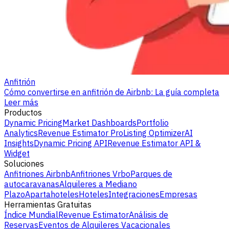
Anfitrión
Cómo convertirse en anfitrión de Airbnb: La guía completa
Leer más
Productos
Dynamic Pricing
Market Dashboards
Portfolio
Analytics
Revenue Estimator Pro
Listing Optimizer
AI
Insights
Dynamic Pricing API
Revenue Estimator API &
Widget
Soluciones
Anfitriones Airbnb
Anfitriones Vrbo
Parques de
autocaravanas
Alquileres a Mediano
Plazo
Apartahoteles
Hoteles
Integraciones
Empresas
Herramientas Gratuitas
Índice Mundial
Revenue Estimator
Análisis de
Reservas
Eventos de Alquileres Vacacionales