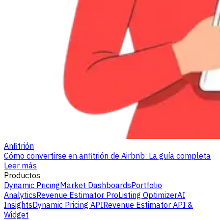
Anfitrión
Cómo convertirse en anfitrión de Airbnb: La guía completa
Leer más
Productos
Dynamic Pricing
Market Dashboards
Portfolio
Analytics
Revenue Estimator Pro
Listing Optimizer
AI
Insights
Dynamic Pricing API
Revenue Estimator API &
Widget