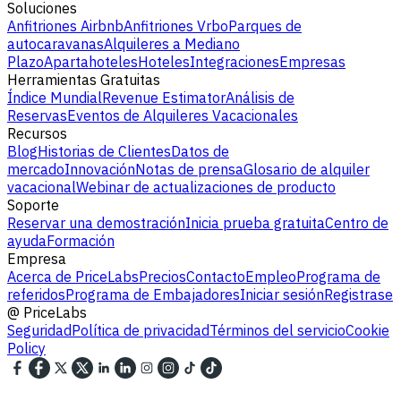
Soluciones
Anfitriones Airbnb
Anfitriones Vrbo
Parques de
autocaravanas
Alquileres a Mediano
Plazo
Apartahoteles
Hoteles
Integraciones
Empresas
Herramientas Gratuitas
Índice Mundial
Revenue Estimator
Análisis de
Reservas
Eventos de Alquileres Vacacionales
Recursos
Blog
Historias de Clientes
Datos de
mercado
Innovación
Notas de prensa
Glosario de alquiler
vacacional
Webinar de actualizaciones de producto
Soporte
Reservar una demostración
Inicia prueba gratuita
Centro de
ayuda
Formación
Empresa
Acerca de PriceLabs
Precios
Contacto
Empleo
Programa de
referidos
Programa de Embajadores
Iniciar sesión
Registrase
@
PriceLabs
Seguridad
Política de privacidad
Términos del servicio
Cookie
Policy