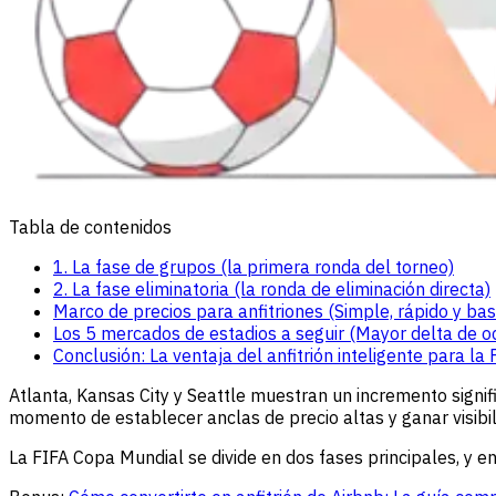
Tabla de contenidos
1. La fase de grupos (la primera ronda del torneo)
2. La fase eliminatoria (la ronda de eliminación directa)
Marco de precios para anfitriones (Simple, rápido y ba
Los 5 mercados de estadios a seguir (Mayor delta de o
Conclusión: La ventaja del anfitrión inteligente para la
Atlanta, Kansas City y Seattle muestran un incremento signifi
momento de establecer anclas de precio altas y ganar visib
La FIFA Copa Mundial se divide en dos fases principales, y e