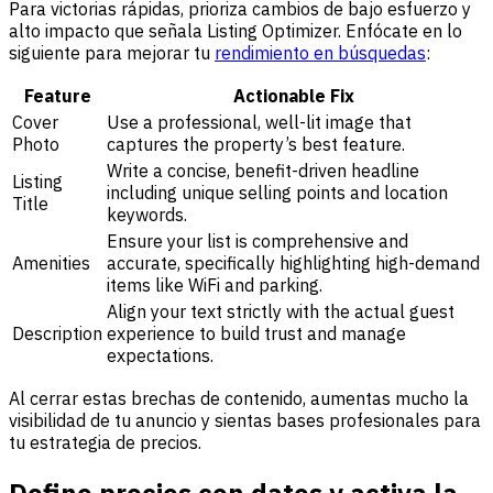
Para victorias rápidas, prioriza cambios de bajo esfuerzo y
alto impacto que señala Listing Optimizer. Enfócate en lo
siguiente para mejorar tu
rendimiento en búsquedas
:
Feature
Actionable Fix
Cover
Use a professional, well-lit image that
Photo
captures the property’s best feature.
Write a concise, benefit-driven headline
Listing
including unique selling points and location
Title
keywords.
Ensure your list is comprehensive and
Amenities
accurate, specifically highlighting high-demand
items like WiFi and parking.
Align your text strictly with the actual guest
Description
experience to build trust and manage
expectations.
Al cerrar estas brechas de contenido, aumentas mucho la
visibilidad de tu anuncio y sientas bases profesionales para
tu estrategia de precios.
Define precios con datos y activa la