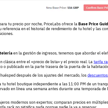
para tu precio por noche, PriceLabs ofrece la
Base Price Gui
u referencia en el historial de rendimiento de tu hotel y las 
iciones.
telería
en la gestión de ingresos, tenemos que abordar el elefa
clásica entre el «precio de lista» y el precio real. La
tarifa r
to o publicado en la parte trasera de la puerta de la habitaci
un huésped después de los ajustes del mercado, los
descuentos
u hotel boutique independiente a las 11:00 PM de un tranquilo 
ervado en línea una semana antes durante una temporada de b
iajeros modernos son expertos; comparan precios en múltiple
rifa rack no significa nada porque nadie la va a reservar.