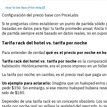
Configuración del precio base con PriceLabs
Si te preguntas cómo establecer un punto de partida sólido 
basadas en datos para fijar tu tarifa promedio anual. Ancla t
de partida siempre esté basado en datos reales, no en supos
Tarifa rack del hotel vs. tarifa por noche
Para entender de verdad
qué es el precio por noche en ho
Tarifa rack del hotel vs. tarifa por noche
es la comparación 
habitación. Históricamente, era el precio impreso en un folle
La tarifa por noche, en cambio, es el precio real que paga 
Un ejemplo para aclararlo:
Imagina que un huésped entra a t
pedir $350. Sin embargo, si ese mismo huésped hubiera res
sido de $180.
Depender de una tarifa rack es un concepto obsoleto. Los v
tarifa por noche real no refleja la realidad del mercado, tu ta