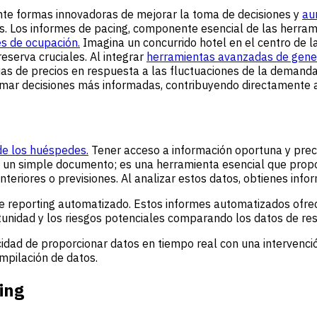
nte formas innovadoras de mejorar la toma de decisiones y
au
. Los informes de pacing, componente esencial de las herram
s de ocupación.
Imagina un concurrido hotel en el centro de la
serva cruciales. Al integrar
herramientas avanzadas de gene
ias de precios en respuesta a las fluctuaciones de la demanda
mar decisiones más informadas, contribuyendo directamente al
 de los huéspedes.
Tener acceso a información oportuna y prec
un simple documento; es una herramienta esencial que proporc
teriores o previsiones. Al analizar estos datos, obtienes info
 reporting automatizado. Estos informes automatizados ofrec
tunidad y los riesgos potenciales comparando los datos de rese
cidad de proporcionar datos en tiempo real con una intervenci
ompilación de datos.
ing