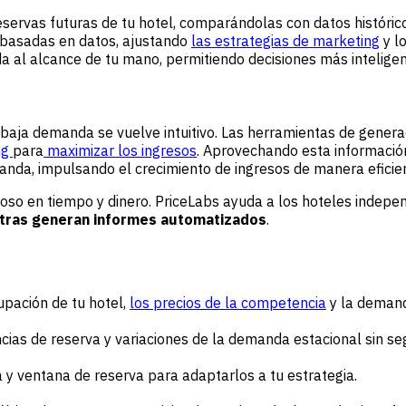
eservas futuras de tu hotel, comparándolas con datos históri
 basadas en datos, ajustando
las estrategias de marketing
y l
a al alcance de tu mano, permitiendo decisiones más intelig
a o baja demanda se vuelve intuitivo. Las herramientas de gen
ng
para
maximizar los ingresos
. Aprovechando esta información
nda, impulsando el crecimiento de ingresos de manera eficie
oso en tiempo y dinero. PriceLabs ayuda a los hoteles indepe
entras generan informes automatizados
.
upación de tu hotel,
los precios de la competencia
y la demand
ncias de reserva y
variaciones de la demanda estacional
sin se
 y ventana de reserva para adaptarlos a tu estrategia.