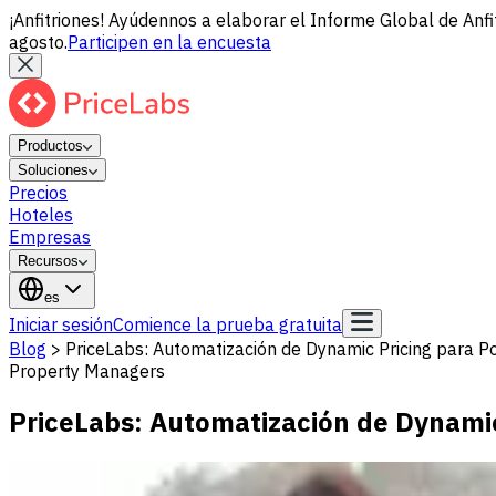
¡Anfitriones! Ayúdennos a elaborar el Informe Global de Anfi
agosto.
Participen en la encuesta
Productos
Soluciones
Precios
Hoteles
Empresas
Recursos
es
Iniciar sesión
Comience la prueba gratuita
Blog
>
PriceLabs: Automatización de Dynamic Pricing para P
Property Managers
PriceLabs: Automatización de Dynamic