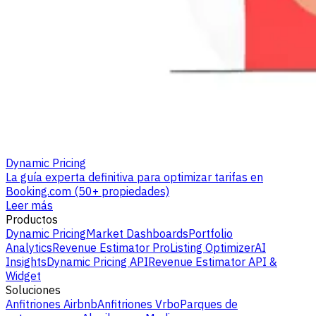
Dynamic Pricing
La guía experta definitiva para optimizar tarifas en
Booking.com (50+ propiedades)
Leer más
Productos
Dynamic Pricing
Market Dashboards
Portfolio
Analytics
Revenue Estimator Pro
Listing Optimizer
AI
Insights
Dynamic Pricing API
Revenue Estimator API &
Widget
Soluciones
Anfitriones Airbnb
Anfitriones Vrbo
Parques de