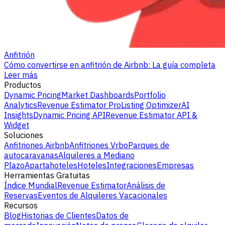
Anfitrión
Cómo convertirse en anfitrión de Airbnb: La guía completa
Leer más
Productos
Dynamic Pricing
Market Dashboards
Portfolio
Analytics
Revenue Estimator Pro
Listing Optimizer
AI
Insights
Dynamic Pricing API
Revenue Estimator API &
Widget
Soluciones
Anfitriones Airbnb
Anfitriones Vrbo
Parques de
autocaravanas
Alquileres a Mediano
Plazo
Apartahoteles
Hoteles
Integraciones
Empresas
Herramientas Gratuitas
Índice Mundial
Revenue Estimator
Análisis de
Reservas
Eventos de Alquileres Vacacionales
Recursos
Blog
Historias de Clientes
Datos de