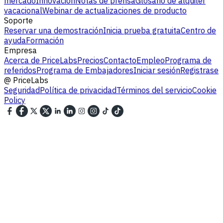
mercado
Innovación
Notas de prensa
Glosario de alquiler
vacacional
Webinar de actualizaciones de producto
Soporte
Reservar una demostración
Inicia prueba gratuita
Centro de
ayuda
Formación
Empresa
Acerca de PriceLabs
Precios
Contacto
Empleo
Programa de
referidos
Programa de Embajadores
Iniciar sesión
Registrase
@
PriceLabs
Seguridad
Política de privacidad
Términos del servicio
Cookie
Policy