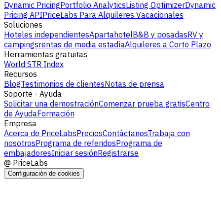
Dynamic Pricing
Portfolio Analytics
Listing Optimizer
Dynamic
Pricing API
PriceLabs Para Alquileres Vacacionales
Soluciones
Hoteles independientes
Apartahotel
B&B y posadas
RV y
campings
rentas de media estadía
Alquileres a Corto Plazo
Herramientas gratuitas
World STR Index
Recursos
Blog
Testimonios de clientes
Notas de prensa
Soporte - Ayuda
Solicitar una demostración
Comenzar prueba gratis
Centro
de Ayuda
Formación
Empresa
Acerca de PriceLabs
Precios
Contáctanos
Trabaja con
nosotros
Programa de referidos
Programa de
embajadores
Iniciar sesión
Registrarse
@
PriceLabs
Configuración de cookies