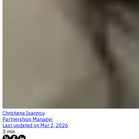
Christiana Ioannou
Partnerships Manager
Last updated on
Mar 2, 2026
3 min