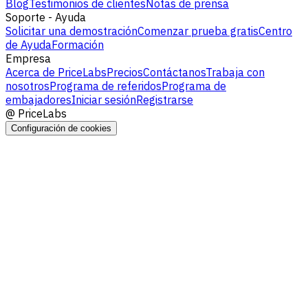
Blog
Testimonios de clientes
Notas de prensa
Soporte - Ayuda
Solicitar una demostración
Comenzar prueba gratis
Centro
de Ayuda
Formación
Empresa
Acerca de PriceLabs
Precios
Contáctanos
Trabaja con
nosotros
Programa de referidos
Programa de
embajadores
Iniciar sesión
Registrarse
@
PriceLabs
Configuración de cookies