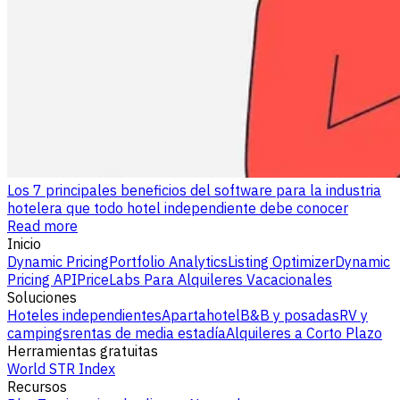
Los 7 principales beneficios del software para la industria
hotelera que todo hotel independiente debe conocer
Read more
Inicio
Dynamic Pricing
Portfolio Analytics
Listing Optimizer
Dynamic
Pricing API
PriceLabs Para Alquileres Vacacionales
Soluciones
Hoteles independientes
Apartahotel
B&B y posadas
RV y
campings
rentas de media estadía
Alquileres a Corto Plazo
Herramientas gratuitas
World STR Index
Recursos