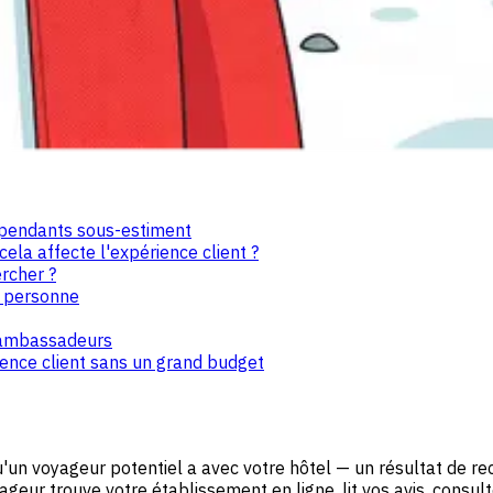
dépendants sous-estiment
ela affecte l'expérience client ?
rcher ?
n personne
n ambassadeurs
ence client sans un grand budget
'un voyageur potentiel a avec votre hôtel — un résultat de re
geur trouve votre établissement en ligne, lit vos avis, consult