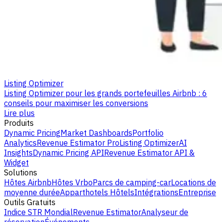
Listing Optimizer
Listing Optimizer pour les grands portefeuilles Airbnb : 6
conseils pour maximiser les conversions
Lire plus
Produits
Dynamic Pricing
Market Dashboards
Portfolio
Analytics
Revenue Estimator Pro
Listing Optimizer
AI
Insights
Dynamic Pricing API
Revenue Estimator API &
Widget
Solutions
Hôtes Airbnb
Hôtes Vrbo
Parcs de camping-car
Locations de
moyenne durée
Apparthotels
Hôtels
Intégrations
Entreprise
Outils Gratuits
Indice STR Mondial
Revenue Estimator
Analyseur de
réservation
Événements