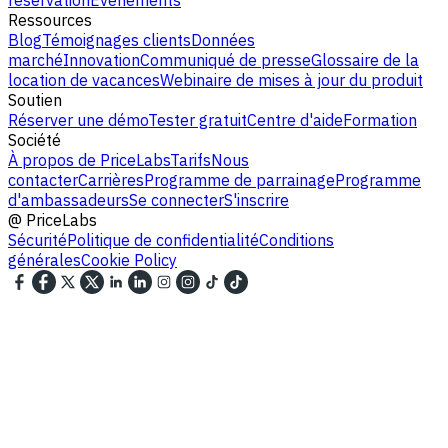
Ressources
Blog
Témoignages clients
Données
marché
Innovation
Communiqué de presse
Glossaire de la
location de vacances
Webinaire de mises à jour du produit
Soutien
Réserver une démo
Tester gratuit
Centre d'aide
Formation
Société
À propos de PriceLabs
Tarifs
Nous
contacter
Carrières
Programme de parrainage
Programme
d'ambassadeurs
Se connecter
S'inscrire
@
PriceLabs
Sécurité
Politique de confidentialité
Conditions
générales
Cookie Policy