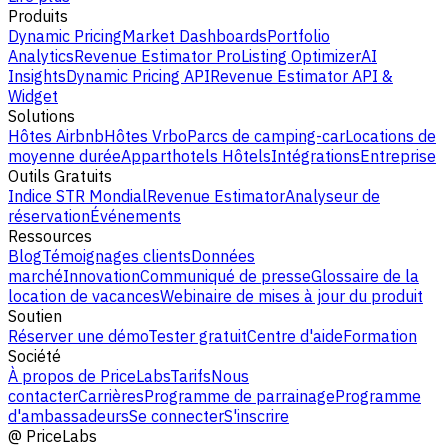
Produits
Dynamic Pricing
Market Dashboards
Portfolio
Analytics
Revenue Estimator Pro
Listing Optimizer
AI
Insights
Dynamic Pricing API
Revenue Estimator API &
Widget
Solutions
Hôtes Airbnb
Hôtes Vrbo
Parcs de camping-car
Locations de
moyenne durée
Apparthotels
Hôtels
Intégrations
Entreprise
Outils Gratuits
Indice STR Mondial
Revenue Estimator
Analyseur de
réservation
Événements
Ressources
Blog
Témoignages clients
Données
marché
Innovation
Communiqué de presse
Glossaire de la
location de vacances
Webinaire de mises à jour du produit
Soutien
Réserver une démo
Tester gratuit
Centre d'aide
Formation
Société
À propos de PriceLabs
Tarifs
Nous
contacter
Carrières
Programme de parrainage
Programme
d'ambassadeurs
Se connecter
S'inscrire
@
PriceLabs