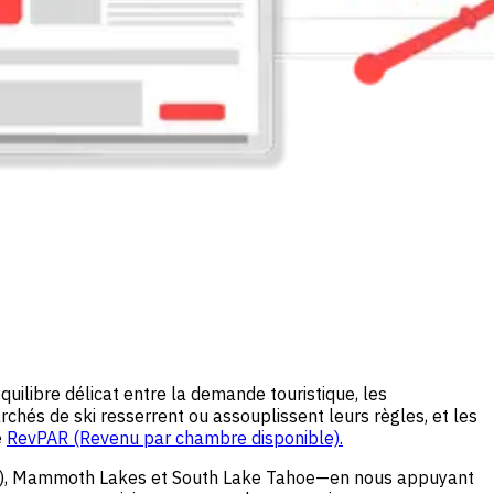
uilibre délicat entre la demande touristique, les
hés de ski resserrent ou assouplissent leurs règles, et les
e
RevPAR (Revenu par chambre disponible).
spen), Mammoth Lakes et South Lake Tahoe—en nous appuyant