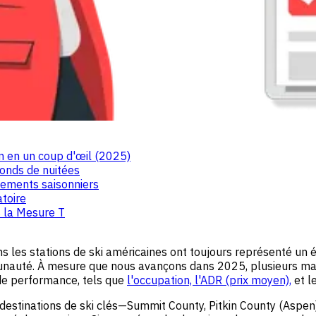
n en un coup d'œil (2025)
fonds de nuitées
stements saisonniers
toire
s la Mesure T
s les stations de ski américaines ont toujours représenté un éq
unauté. À mesure que nous avançons dans 2025, plusieurs marc
 de performance, tels que
l'occupation,
l'ADR (prix moyen),
et l
e destinations de ski clés—Summit County, Pitkin County (A