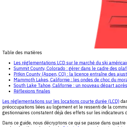
Table des matières
Les réglementations LCD sur le marché du ski américai
Summit County, Colorado : gérer dans le cadre des pla
Pitkin County (Aspen, CO) : la licence entraîne des aju
Mammoth Lakes, Californie : les ondes de choc du mora
South Lake Tahoe, Californie : un nouveau départ aprè
Réflexions finales
Les réglementations sur les locations courte durée (LCD)
dan
préoccupations liées au logement et le ressenti de la comm
gestionnaires constatent déjà des effets sur les indicateurs
Dans ce guide, nous décryptons ce qui se passe dans quatr