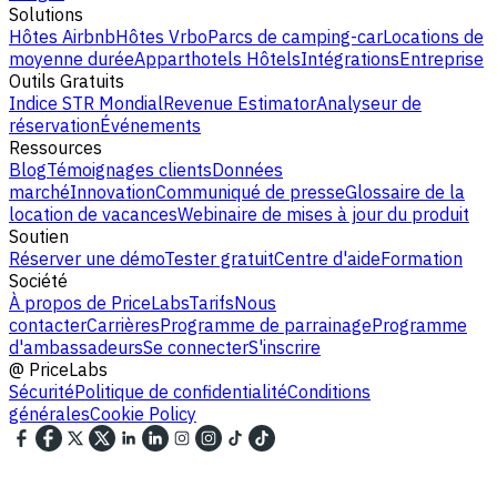
Solutions
Hôtes Airbnb
Hôtes Vrbo
Parcs de camping-car
Locations de
moyenne durée
Apparthotels
Hôtels
Intégrations
Entreprise
Outils Gratuits
Indice STR Mondial
Revenue Estimator
Analyseur de
réservation
Événements
Ressources
Blog
Témoignages clients
Données
marché
Innovation
Communiqué de presse
Glossaire de la
location de vacances
Webinaire de mises à jour du produit
Soutien
Réserver une démo
Tester gratuit
Centre d'aide
Formation
Société
À propos de PriceLabs
Tarifs
Nous
contacter
Carrières
Programme de parrainage
Programme
d'ambassadeurs
Se connecter
S'inscrire
@
PriceLabs
Sécurité
Politique de confidentialité
Conditions
générales
Cookie Policy