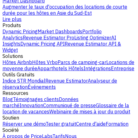
Market Dashboard
Augmenter le taux d'occupation des locations de courte
durée pour les hôtes en Asie du Sud-Est
Lire plus
Produits
Dynamic Pricing
Market Dashboards
Portfolio
Analytics
Revenue Estimator Pro
Listing Optimizer
AI
Insights
Dynamic Pricing API
Revenue Estimator API &
Widget
Solutions
Hôtes Airbnb
Hôtes Vrbo
Parcs de camping-car
Locations de
moyenne durée
Apparthotels
Hôtels
Intégrations
Entreprise
Outils Gratuits
Indice STR Mondial
Revenue Estimator
Analyseur de
réservation
Événements
Ressources
Blog
Témoignages clients
Données
marché
Innovation
Communiqué de presse
Glossaire de la
location de vacances
Webinaire de mises à jour du produit
Soutien
Réserver une démo
Tester gratuit
Centre d'aide
Formation
Société
À propos de PriceLabs
Tarifs
Nous