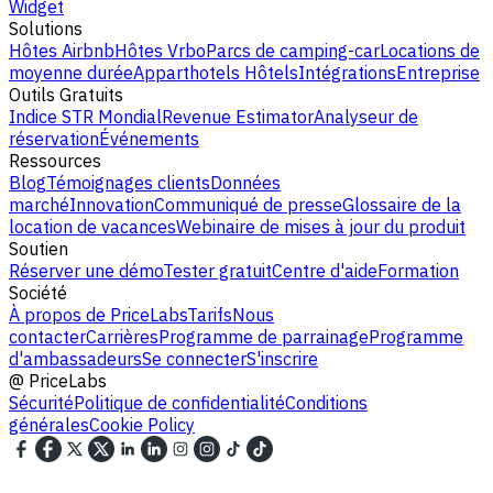
Widget
Solutions
Hôtes Airbnb
Hôtes Vrbo
Parcs de camping-car
Locations de
moyenne durée
Apparthotels
Hôtels
Intégrations
Entreprise
Outils Gratuits
Indice STR Mondial
Revenue Estimator
Analyseur de
réservation
Événements
Ressources
Blog
Témoignages clients
Données
marché
Innovation
Communiqué de presse
Glossaire de la
location de vacances
Webinaire de mises à jour du produit
Soutien
Réserver une démo
Tester gratuit
Centre d'aide
Formation
Société
À propos de PriceLabs
Tarifs
Nous
contacter
Carrières
Programme de parrainage
Programme
d'ambassadeurs
Se connecter
S'inscrire
@
PriceLabs
Sécurité
Politique de confidentialité
Conditions
générales
Cookie Policy