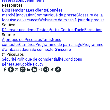
réservation
Événements
Ressources
Blog
Témoignages clients
Données
marché
Innovation
Communiqué de presse
Glossaire de la
location de vacances
Webinaire de mises à jour du produit
Soutien
Réserver une démo
Tester gratuit
Centre d'aide
Formation
Société
À propos de PriceLabs
Tarifs
Nous
contacter
Carrières
Programme de parrainage
Programme
d'ambassadeurs
Se connecter
S'inscrire
@
PriceLabs
Sécurité
Politique de confidentialité
Conditions
générales
Cookie Policy