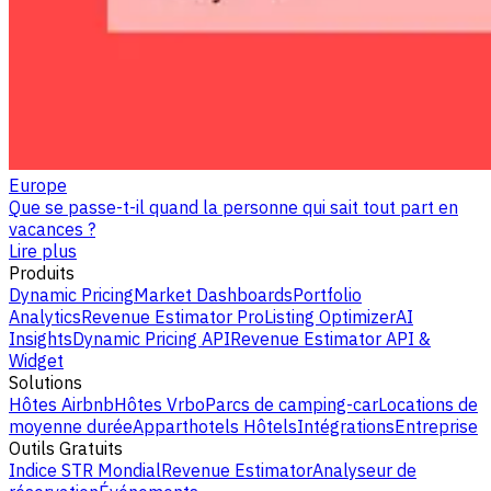
Europe
Que se passe-t-il quand la personne qui sait tout part en
vacances ?
Lire plus
Produits
Dynamic Pricing
Market Dashboards
Portfolio
Analytics
Revenue Estimator Pro
Listing Optimizer
AI
Insights
Dynamic Pricing API
Revenue Estimator API &
Widget
Solutions
Hôtes Airbnb
Hôtes Vrbo
Parcs de camping-car
Locations de
moyenne durée
Apparthotels
Hôtels
Intégrations
Entreprise
Outils Gratuits
Indice STR Mondial
Revenue Estimator
Analyseur de