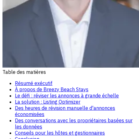
Table des matières
Résumé exécutif
À propos de Breezy Beach Stays
Le défi : réviser les annonces à grande échelle
La solution : Listing Optimizer
Des heures de révision manuelle d'annonces
économisées
Des conversations avec les propriétaires basées sur
les données
Conseils pour les hôtes et gestionnaires
Conclusion