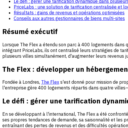
Le défi : gérer une tarification dynamique dans plusieu
PriceLabs : une solution de tarification centralisée et lo
Résultats : gains de revenus et opérations optimisées
Conseils aux autres gestionnaires de biens multi-sites
Résumé exécutif
Lorsque The Flex a étendu son parc à 400 logements dans qu
intégrant PriceLabs, ils ont centralisé leurs stratégies de ta
plusieurs villes simultanément, d'augmenter leurs revenus jus
The Flex : développer un hébergement 
Fondée à Londres,
The Flex
s'est donné pour mission de prop
l'entreprise gère 400 logements répartis dans quatre ville
Le défi : gérer une tarification dynam
En se développant à l'international, The Flex a été confronté
ses propres tendances de demande, sa saisonnalité et les pr
entraînant des pertes de revenus et des difficultés opération