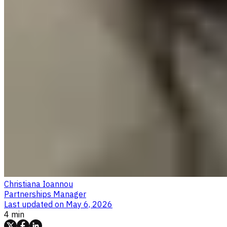
Christiana Ioannou
Partnerships Manager
Last updated on
May 6, 2026
4 min