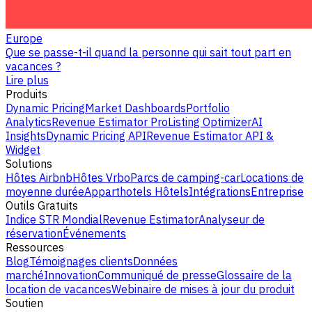
Europe
Que se passe-t-il quand la personne qui sait tout part en
vacances ?
Lire plus
Produits
Dynamic Pricing
Market Dashboards
Portfolio
Analytics
Revenue Estimator Pro
Listing Optimizer
AI
Insights
Dynamic Pricing API
Revenue Estimator API &
Widget
Solutions
Hôtes Airbnb
Hôtes Vrbo
Parcs de camping-car
Locations de
moyenne durée
Apparthotels
Hôtels
Intégrations
Entreprise
Outils Gratuits
Indice STR Mondial
Revenue Estimator
Analyseur de
réservation
Événements
Ressources
Blog
Témoignages clients
Données
marché
Innovation
Communiqué de presse
Glossaire de la
location de vacances
Webinaire de mises à jour du produit
Soutien