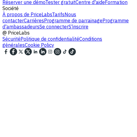
Réserver une démo
Tester gratuit
Centre d'aide
Formation
Société
À propos de PriceLabs
Tarifs
Nous
contacter
Carrières
Programme de parrainage
Programme
d'ambassadeurs
Se connecter
S'inscrire
@
PriceLabs
Sécurité
Politique de confidentialité
Conditions
générales
Cookie Policy