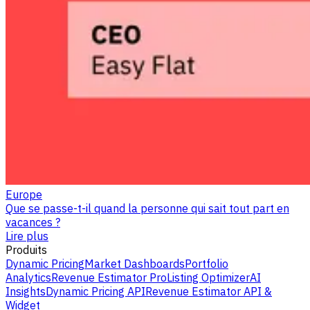
Europe
Que se passe-t-il quand la personne qui sait tout part en
vacances ?
Lire plus
Produits
Dynamic Pricing
Market Dashboards
Portfolio
Analytics
Revenue Estimator Pro
Listing Optimizer
AI
Insights
Dynamic Pricing API
Revenue Estimator API &
Widget