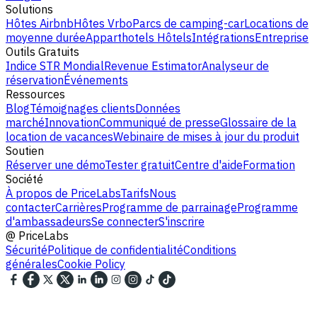
Solutions
Hôtes Airbnb
Hôtes Vrbo
Parcs de camping-car
Locations de
moyenne durée
Apparthotels
Hôtels
Intégrations
Entreprise
Outils Gratuits
Indice STR Mondial
Revenue Estimator
Analyseur de
réservation
Événements
Ressources
Blog
Témoignages clients
Données
marché
Innovation
Communiqué de presse
Glossaire de la
location de vacances
Webinaire de mises à jour du produit
Soutien
Réserver une démo
Tester gratuit
Centre d'aide
Formation
Société
À propos de PriceLabs
Tarifs
Nous
contacter
Carrières
Programme de parrainage
Programme
d'ambassadeurs
Se connecter
S'inscrire
@
PriceLabs
Sécurité
Politique de confidentialité
Conditions
générales
Cookie Policy