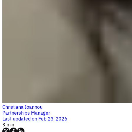
Christiana Ioannou
Partnerships Manager
Last updated on
Feb 23, 2026
3 min