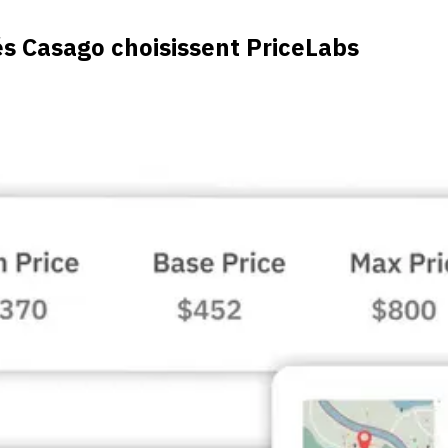
ez les actions grâce à des journaux utilisateurs détaillés.
sés Casago choisissent PriceLabs