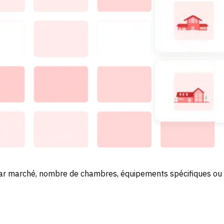
par marché, nombre de chambres, équipements spécifiques ou
uille. Analysez la performance de chaque segment.
irectement à vos systèmes via nos API.