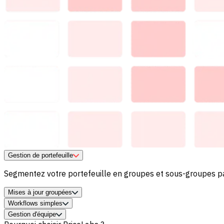
Gestion de portefeuille
Segmentez votre portefeuille en groupes et sous-groupes 
Mises à jour groupées
Workflows simples
Appliquez des paramètres de revenus à l'échelle du portefe
Gestion d'équipe
Créez des workflows réutilisables dans l'outil ou intégrés d