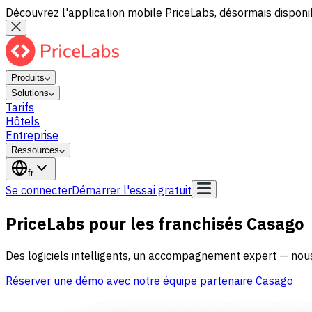
Découvrez l'application mobile PriceLabs, désormais disponib
Produits
Solutions
Tarifs
Hôtels
Entreprise
Ressources
fr
Se connecter
Démarrer l'essai gratuit
PriceLabs pour les franchisés Casago
Des logiciels intelligents, un accompagnement expert — no
Réserver une démo avec notre équipe partenaire Casago