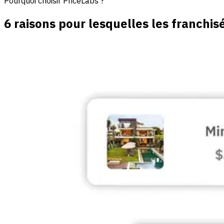
Pourquoi choisir PriceLabs ?
Attribuez facilement des droits d'accès aux personnes et suiv
6 raisons pour lesquelles les franchi