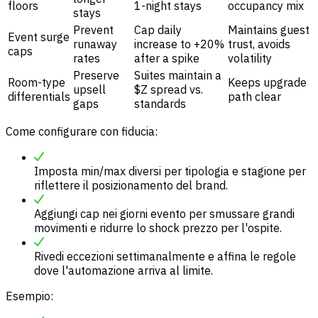
floors
1-night stays
occupancy mix
stays
Prevent
Cap daily
Maintains guest
Event surge
runaway
increase to +20%
trust, avoids
caps
rates
after a spike
volatility
Preserve
Suites maintain a
Room-type
Keeps upgrade
upsell
$Z spread vs.
differentials
path clear
gaps
standards
Come configurare con fiducia:
Imposta min/max diversi per tipologia e stagione per
riflettere il posizionamento del brand.
Aggiungi cap nei giorni evento per smussare grandi
movimenti e ridurre lo shock prezzo per l'ospite.
Rivedi eccezioni settimanalmente e affina le regole
dove l'automazione arriva al limite.
Esempio: