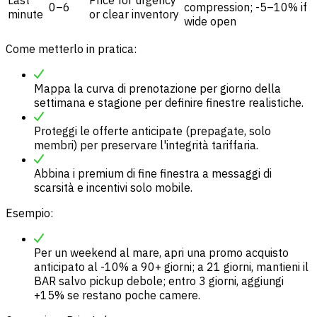
Last
Price for urgency
0–6
compression; -5–10% if
minute
or clear inventory
wide open
Come metterlo in pratica:
Mappa la curva di prenotazione per
giorno della
settimana
e stagione per definire finestre realistiche.
Proteggi le offerte anticipate (prepagate, solo
membri) per preservare l'integrità tariffaria.
Abbina i premium di fine finestra a messaggi di
scarsità e incentivi solo mobile.
Esempio:
Per un weekend al mare, apri una promo acquisto
anticipato al -10% a 90+ giorni; a 21 giorni, mantieni il
BAR salvo pickup debole; entro 3 giorni, aggiungi
+15% se restano poche camere.