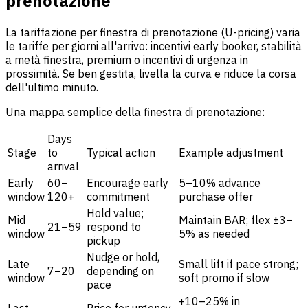
prenotazione
La tariffazione per finestra di prenotazione (U-pricing) varia
le tariffe per giorni all'arrivo: incentivi early booker, stabilità
a metà finestra, premium o incentivi di urgenza in
prossimità. Se ben gestita, livella la curva e riduce la corsa
dell'ultimo minuto.
Una mappa semplice della finestra di prenotazione:
Days
Stage
to
Typical action
Example adjustment
arrival
Early
60–
Encourage early
5–10% advance
window
120+
commitment
purchase offer
Hold value;
Mid
Maintain BAR; flex ±3–
21–59
respond to
window
5% as needed
pickup
Nudge or hold,
Late
Small lift if pace strong;
7–20
depending on
window
soft promo if slow
pace
+10–25% in