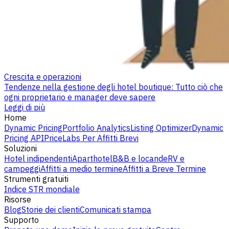
Crescita e operazioni
Tendenze nella gestione degli hotel boutique: Tutto ciò che
ogni proprietario e manager deve sapere
Leggi di più
Home
Dynamic Pricing
Portfolio Analytics
Listing Optimizer
Dynamic
Pricing API
PriceLabs Per Affitti Brevi
Soluzioni
Hotel indipendenti
Aparthotel
B&B e locande
RV e
campeggi
Affitti a medio termine
Affitti a Breve Termine
Strumenti gratuiti
Indice STR mondiale
Risorse
Blog
Storie dei clienti
Comunicati stampa
Supporto