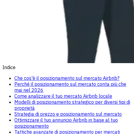
Indice
Che cos'è il posizionamento sul mercato Airbnb?
Perché il posizionamento sul mercato conta più che
mai nel 2026
Come analizzare il tuo mercato Airbnb locale
Modelli di posizionamento strategico per diversi tipi di
proprietà
Strategia di prezzo e posizionamento sul mercato
Ottimizzare il tuo annuncio Airbnb in base al tuo
posizionamento
Tattiche avanzate di posizionamento per mercati