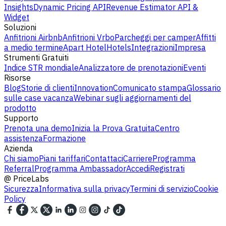
Insights
Dynamic Pricing API
Revenue Estimator API &
Widget
Soluzioni
Anfitrioni Airbnb
Anfitrioni Vrbo
Parcheggi per camper
Affitti
a medio termine
Apart Hotel
Hotels
Integrazioni
Impresa
Strumenti Gratuiti
Indice STR mondiale
Analizzatore de prenotazioni
Eventi
Risorse
Blog
Storie di clienti
Innovation
Comunicato stampa
Glossario
sulle case vacanza
Webinar sugli aggiornamenti del
prodotto
Supporto
Prenota una demo
Inizia la Prova Gratuita
Centro
assistenza
Formazione
Azienda
Chi siamo
Piani tariffari
Contattaci
Carriere
Programma
Referral
Programma Ambassador
Accedi
Registrati
@
PriceLabs
Sicurezza
Informativa sulla privacy
Termini di servizio
Cookie
Policy