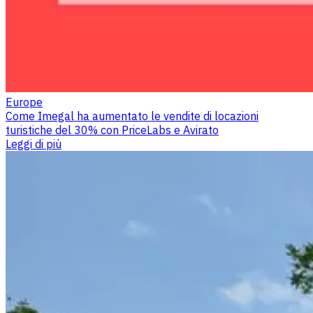
Europe
Come Imegal ha aumentato le vendite di locazioni
turistiche del 30% con PriceLabs e Avirato
Leggi di più