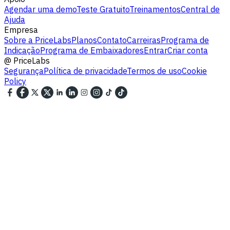
Agendar uma demo
Teste Gratuito
Treinamentos
Central de
Ajuda
Empresa
Sobre a PriceLabs
Planos
Contato
Carreiras
Programa de
Indicação
Programa de Embaixadores
Entrar
Criar conta
@
PriceLabs
Segurança
Política de privacidade
Termos de uso
Cookie
Policy