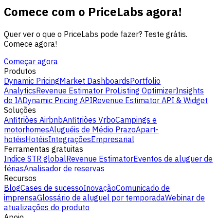
Comece com o PriceLabs agora!
Quer ver o que o PriceLabs pode fazer? Teste grátis.
Comece agora!
Começar agora
Produtos
Dynamic Pricing
Market Dashboards
Portfolio
Analytics
Revenue Estimator Pro
Listing Optimizer
Insights
de IA
Dynamic Pricing API
Revenue Estimator API & Widget
Soluções
Anfitriões Airbnb
Anfitriões Vrbo
Campings e
motorhomes
Aluguéis de Médio Prazo
Apart-
hotéis
Hotéis
Integrações
Empresarial
Ferramentas gratuitas
Indice STR global
Revenue Estimator
Eventos de aluguer de
férias
Analisador de reservas
Recursos
Blog
Cases de sucesso
Inovação
Comunicado de
imprensa
Glossário de aluguel por temporada
Webinar de
atualizações do produto
Apoio