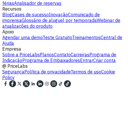
férias
Analisador de reservas
Recursos
Blog
Cases de sucesso
Inovação
Comunicado de
imprensa
Glossário de aluguel por temporada
Webinar de
atualizações do produto
Apoio
Agendar uma demo
Teste Gratuito
Treinamentos
Central de
Ajuda
Empresa
Sobre a PriceLabs
Planos
Contato
Carreiras
Programa de
Indicação
Programa de Embaixadores
Entrar
Criar conta
@
PriceLabs
Segurança
Política de privacidade
Termos de uso
Cookie
Policy