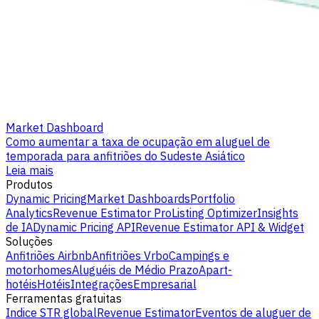
Market Dashboard
Como aumentar a taxa de ocupação em aluguel de
temporada para anfitriões do Sudeste Asiático
Leia mais
Produtos
Dynamic Pricing
Market Dashboards
Portfolio
Analytics
Revenue Estimator Pro
Listing Optimizer
Insights
de IA
Dynamic Pricing API
Revenue Estimator API & Widget
Soluções
Anfitriões Airbnb
Anfitriões Vrbo
Campings e
motorhomes
Aluguéis de Médio Prazo
Apart-
hotéis
Hotéis
Integrações
Empresarial
Ferramentas gratuitas
Indice STR global
Revenue Estimator
Eventos de aluguer de