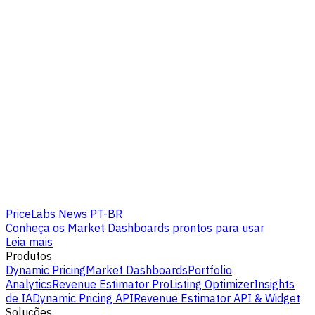
PriceLabs News PT-BR
Conheça os Market Dashboards prontos para usar
Leia mais
Produtos
Dynamic Pricing
Market Dashboards
Portfolio
Analytics
Revenue Estimator Pro
Listing Optimizer
Insights
de IA
Dynamic Pricing API
Revenue Estimator API & Widget
Soluções