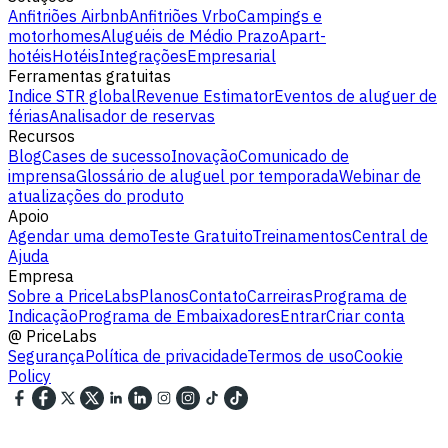
Anfitriões Airbnb
Anfitriões Vrbo
Campings e
motorhomes
Aluguéis de Médio Prazo
Apart-
hotéis
Hotéis
Integrações
Empresarial
Ferramentas gratuitas
Indice STR global
Revenue Estimator
Eventos de aluguer de
férias
Analisador de reservas
Recursos
Blog
Cases de sucesso
Inovação
Comunicado de
imprensa
Glossário de aluguel por temporada
Webinar de
atualizações do produto
Apoio
Agendar uma demo
Teste Gratuito
Treinamentos
Central de
Ajuda
Empresa
Sobre a PriceLabs
Planos
Contato
Carreiras
Programa de
Indicação
Programa de Embaixadores
Entrar
Criar conta
@
PriceLabs
Segurança
Política de privacidade
Termos de uso
Cookie
Policy