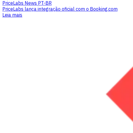
PriceLabs News PT-BR
PriceLabs lança integração oficial com o Booking.com
Leia mais