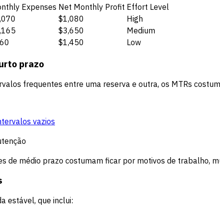
nthly Expenses
Net Monthly Profit
Effort Level
,070
$1,080
High
,165
$3,650
Medium
60
$1,450
Low
curto prazo
tervalos frequentes entre uma reserva e outra, os MTRs costum
ntervalos vazios
utenção
des de médio prazo costumam ficar por motivos de trabalho, 
s
estável, que inclui: