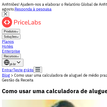
Anfitriões! Ajudem-nos a elaborar o Relatório Global de Anf
agosto.
Responda à pesquisa
Produtos
Soluções
Planos
Hotéis
Enterprise
Recursos
pt-br
Entrar
Teste grátis
Blog
>
Como usar uma calculadora de aluguel de médio prazo
Gestão da Receita
Como usar uma calculadora de aluguel