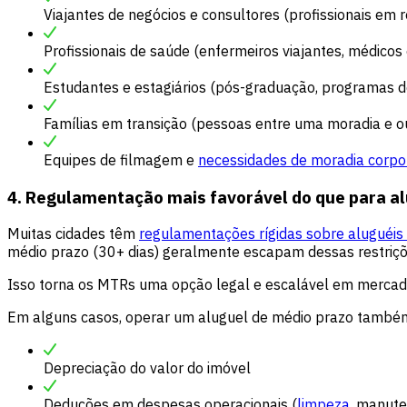
Viajantes de negócios e consultores (profissionais em
Profissionais de saúde (enfermeiros viajantes, médico
Estudantes e estagiários (pós-graduação, programas de
Famílias em transição (pessoas entre uma moradia e o
Equipes de filmagem e
necessidades de moradia corpo
4. Regulamentação mais favorável do que para al
Muitas cidades têm
regulamentações rígidas sobre aluguéis
médio prazo (30+ dias) geralmente escapam dessas restriçõ
Isso torna os MTRs uma opção legal e escalável em mercado
Em alguns casos, operar um aluguel de médio prazo também p
Depreciação do valor do imóvel
Deduções em despesas operacionais (
limpeza
, manute