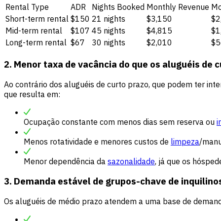
Rental Type
ADR
Nights Booked
Monthly Revenue
Mo
Short-term rental
$150
21 nights
$3,150
$2
Mid-term rental
$107
45 nights
$4,815
$1
Long-term rental
$67
30 nights
$2,010
$5
2. Menor taxa de vacância do que os aluguéis de 
Ao contrário dos aluguéis de curto prazo, que podem ter in
que resulta em:
Ocupação constante com menos dias sem reserva ou
i
Menos rotatividade e menores custos de
limpeza
/man
Menor dependência da
sazonalidade
, já que os hóspe
3. Demanda estável de grupos-chave de inquilino
Os aluguéis de médio prazo atendem a uma base de demanda 