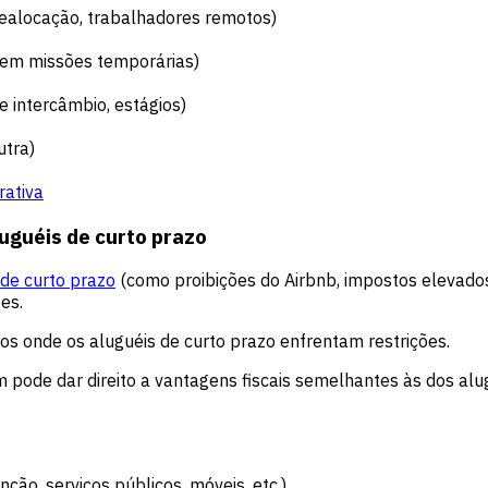
 realocação, trabalhadores remotos)
s em missões temporárias)
 intercâmbio, estágios)
utra)
rativa
uguéis de curto prazo
 de curto prazo
(como proibições do Airbnb, impostos elevados
es.
s onde os aluguéis de curto prazo enfrentam restrições.
ode dar direito a vantagens fiscais semelhantes às dos alugu
nção, serviços públicos, móveis, etc.)