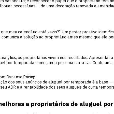
 dashboard; é reconhecer o papel que o proprietário tem no 
melhorias necessárias — de uma decoração renovada a amenidade
r que meu calendário está vazio?" Um gestor proativo identif
 comunica a solução ao proprietário antes mesmo que ele per
alytics, os proprietários vivem nos resultados. Apresentar 
luguel por temporada começando por uma narrativa. Conte uma
om Dynamic Pricing
zação dos seus anúncios de aluguel por temporada é a base — 
 seu ADR e a rentabilidade dos seus aluguéis de curta tempor
melhores a proprietários de aluguel po