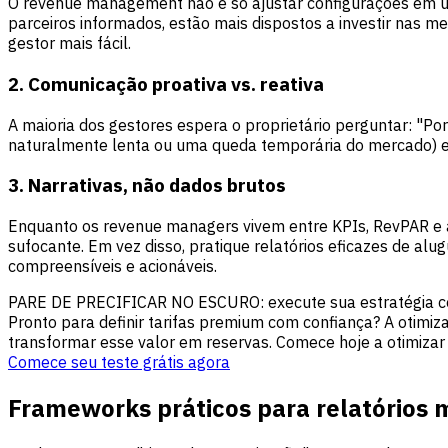
O revenue management não é só ajustar configurações em um
parceiros informados, estão mais dispostos a investir nas 
gestor mais fácil.
2. Comunicação proativa vs. reativa
A maioria dos gestores espera o proprietário perguntar: "Po
naturalmente lenta ou uma queda temporária do mercado) e
3. Narrativas, não dados brutos
Enquanto os revenue managers vivem entre KPIs, RevPAR e an
sufocante. Em vez disso, pratique relatórios eficazes de a
compreensíveis e acionáveis.
PARE DE PRECIFICAR NO ESCURO: execute sua estratégia c
Pronto para definir tarifas premium com confiança? A otimi
transformar esse valor em reservas. Comece hoje a otimizar
Comece seu teste grátis agora
Frameworks práticos para relatórios 