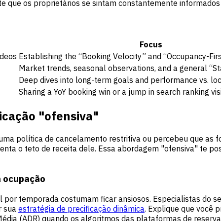
 que os proprietários se sintam constantemente informados 
Focus
ideos
Establishing the “Booking Velocity” and “Occupancy-Firs
Market trends, seasonal observations, and a general “St
Deep dives into long-term goals and performance vs. lo
Sharing a YoY booking win or a jump in search ranking visib
icação "ofensiva"
a política de cancelamento restritiva ou percebeu que as fo
enta o teto de receita dele. Essa abordagem "ofensiva" te po
a ocupação
uel por temporada costumam ficar ansiosos. Especialistas do
r sua
estratégia de precificação dinâmica
. Explique que você 
 Média (ADR) quando os algoritmos das plataformas de reserv