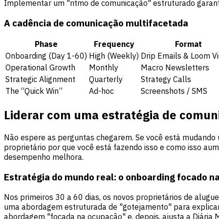
Implementar um "ritmo de comunicação" estruturado garante
A cadência de comunicação multifacetada
Phase
Frequency
Format
Onboarding (Day 1-60)
High (Weekly)
Drip Emails & Loom V
Operational Growth
Monthly
Macro Newsletters
Strategic Alignment
Quarterly
Strategy Calls
The “Quick Win”
Ad-hoc
Screenshots / SMS
Liderar com uma estratégia de comun
Não espere as perguntas chegarem. Se você está mudando um
proprietário por que você está fazendo isso e como isso aum
desempenho melhora.
Estratégia do mundo real: o onboarding focado n
Nos primeiros 30 a 60 dias, os novos proprietários de alug
uma abordagem estruturada de "gotejamento" para explica
abordagem "focada na ocupação" e, depois, ajusta a Diária