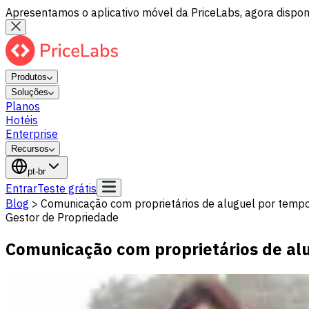
Apresentamos o aplicativo móvel da PriceLabs, agora disponí
Produtos
Soluções
Planos
Hotéis
Enterprise
Recursos
pt-br
Entrar
Teste grátis
Blog
>
Comunicação com proprietários de aluguel por tempor
Gestor de Propriedade
Comunicação com proprietários de alu