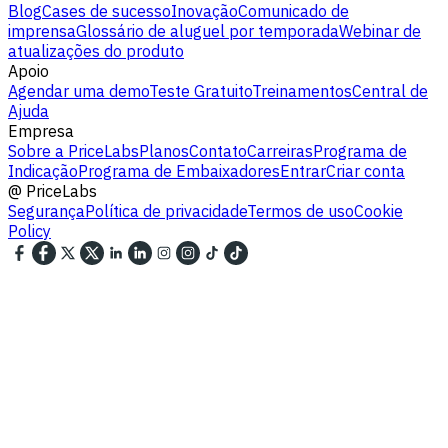
Blog
Cases de sucesso
Inovação
Comunicado de
imprensa
Glossário de aluguel por temporada
Webinar de
atualizações do produto
Apoio
Agendar uma demo
Teste Gratuito
Treinamentos
Central de
Ajuda
Empresa
Sobre a PriceLabs
Planos
Contato
Carreiras
Programa de
Indicação
Programa de Embaixadores
Entrar
Criar conta
@
PriceLabs
Segurança
Política de privacidade
Termos de uso
Cookie
Policy