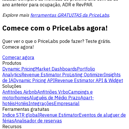
ano anterior para ocupação, ADR e RevPAR.
Explore mais
ferramentas GRATUITAS da PriceLabs
.
Comece com o PriceLabs agora!
Quer ver o que o PriceLabs pode fazer? Teste grátis.
Comece agora!
Começar agora
Produtos
Dynamic Pricing
Market Dashboards
Portfolio
Analytics
Revenue Estimator Pro
Listing Optimizer
Insights
de IA
Dynamic Pricing API
Revenue Estimator API & Widget
Soluções
Anfitriões Airbnb
Anfitriões Vrbo
Campings e
motorhomes
Aluguéis de Médio Prazo
Apart-
hotéis
Hotéis
Integrações
Empresarial
Ferramentas gratuitas
Indice STR global
Revenue Estimator
Eventos de aluguer de
férias
Analisador de reservas
Recursos