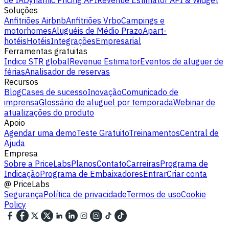
de IA
Dynamic Pricing API
Revenue Estimator API & Widget
Soluções
Anfitriões Airbnb
Anfitriões Vrbo
Campings e
motorhomes
Aluguéis de Médio Prazo
Apart-
hotéis
Hotéis
Integrações
Empresarial
Ferramentas gratuitas
Indice STR global
Revenue Estimator
Eventos de aluguer de
férias
Analisador de reservas
Recursos
Blog
Cases de sucesso
Inovação
Comunicado de
imprensa
Glossário de aluguel por temporada
Webinar de
atualizações do produto
Apoio
Agendar uma demo
Teste Gratuito
Treinamentos
Central de
Ajuda
Empresa
Sobre a PriceLabs
Planos
Contato
Carreiras
Programa de
Indicação
Programa de Embaixadores
Entrar
Criar conta
@
PriceLabs
Segurança
Política de privacidade
Termos de uso
Cookie
Policy