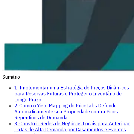
Sumário
1. Implementar uma Estratégia de Preços Dinâmicos
para Reservas Futuras e Proteger o Inventário de
Longo Prazo
2. Como o Yield Mapping do PriceLabs Defende
Automaticamente sua Propriedade contra Picos
Repentinos de Demanda
3. Construir Redes de Negócios Locais para Antecipar
Datas de Alta Demanda por Casamentos e Eventos