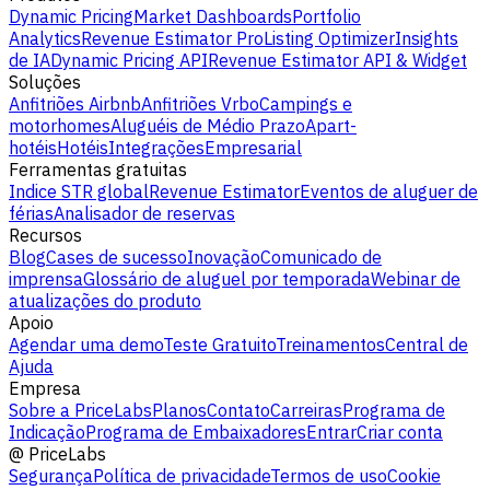
Dynamic Pricing
Market Dashboards
Portfolio
Analytics
Revenue Estimator Pro
Listing Optimizer
Insights
de IA
Dynamic Pricing API
Revenue Estimator API & Widget
Soluções
Anfitriões Airbnb
Anfitriões Vrbo
Campings e
motorhomes
Aluguéis de Médio Prazo
Apart-
hotéis
Hotéis
Integrações
Empresarial
Ferramentas gratuitas
Indice STR global
Revenue Estimator
Eventos de aluguer de
férias
Analisador de reservas
Recursos
Blog
Cases de sucesso
Inovação
Comunicado de
imprensa
Glossário de aluguel por temporada
Webinar de
atualizações do produto
Apoio
Agendar uma demo
Teste Gratuito
Treinamentos
Central de
Ajuda
Empresa
Sobre a PriceLabs
Planos
Contato
Carreiras
Programa de
Indicação
Programa de Embaixadores
Entrar
Criar conta
@
PriceLabs
Segurança
Política de privacidade
Termos de uso
Cookie