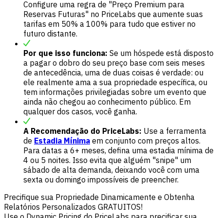
Configure uma regra de "Preço Premium para
Reservas Futuras" no PriceLabs que aumente suas
tarifas em 50% a 100% para tudo que estiver no
futuro distante.
Por que isso funciona:
Se um hóspede está disposto
a pagar o dobro do seu preço base com seis meses
de antecedência, uma de duas coisas é verdade: ou
ele realmente ama a sua propriedade específica, ou
tem informações privilegiadas sobre um evento que
ainda não chegou ao conhecimento público. Em
qualquer dos casos, você ganha.
A Recomendação do PriceLabs:
Use a ferramenta
de
Estadia Mínima
em conjunto com preços altos.
Para datas a 6+ meses, defina uma estadia mínima de
4 ou 5 noites. Isso evita que alguém "snipe" um
sábado de alta demanda, deixando você com uma
sexta ou domingo impossíveis de preencher.
Precifique sua Propriedade Dinamicamente e Obtenha
Relatórios Personalizados GRATUITOS!
Use o Dynamic Pricing do PriceLabs para precificar sua