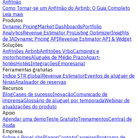
Anfitrião
Como Tornar-se um Anfitrião do Airbnb: O Guia Completo
Leia mais
Produtos
Dynamic Pricing
Market Dashboards
Portfolio
Analytics
Revenue Estimator Pro
Listing Optimizer
Insights
de IA
Dynamic Pricing API
Revenue Estimator API & Widget
Soluções
Anfitriões Airbnb
Anfitriões Vrbo
Campings e
motorhomes
Aluguéis de Médio Prazo
Apart-
hotéis
Hotéis
Integrações
Empresarial
Ferramentas gratuitas
Indice STR global
Revenue Estimator
Eventos de aluguer de
férias
Analisador de reservas
Recursos
Blog
Cases de sucesso
Inovação
Comunicado de
imprensa
Glossário de aluguel por temporada
Webinar de
atualizações do produto
Apoio
Agendar uma demo
Teste Gratuito
Treinamentos
Central de
Ajuda
Empresa
Sobre a PriceLabs
Planos
Contato
Carreiras
Programa de