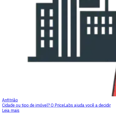
Anfitrião
Cidade ou tipo de imóvel? O PriceLabs ajuda você a decidir
Leia mais