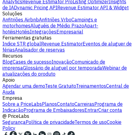
Analytics
Revenue Estimator Pro
Listing Optimizer
Insights
de IA
Dynamic Pricing API
Revenue Estimator API & Widget
Soluções
Anfitriões Airbnb
Anfitriões Vrbo
Campings e
motorhomes
Aluguéis de Médio Prazo
Apart-
hotéis
Hotéis
Integrações
Empresarial
Ferramentas gratuitas
Indice STR global
Revenue Estimator
Eventos de aluguer de
férias
Analisador de reservas
Recursos
Blog
Cases de sucesso
Inovação
Comunicado de
imprensa
Glossário de aluguel por temporada
Webinar de
atualizações do produto
Apoio
Agendar uma demo
Teste Gratuito
Treinamentos
Central de
Ajuda
Empresa
Sobre a PriceLabs
Planos
Contato
Carreiras
Programa de
Indicação
Programa de Embaixadores
Entrar
Criar conta
@
PriceLabs
Segurança
Política de privacidade
Termos de uso
Cookie
Policy