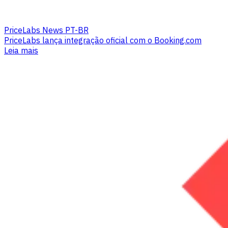
PriceLabs News PT-BR
PriceLabs lança integração oficial com o Booking.com
Leia mais