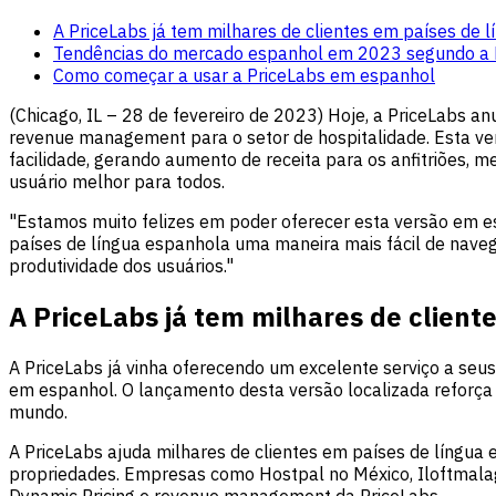
A PriceLabs já tem milhares de clientes em países de 
Tendências do mercado espanhol em 2023 segundo a 
Como começar a usar a PriceLabs em espanhol
(Chicago, IL – 28 de fevereiro de 2023) Hoje, a PriceLabs 
revenue management para o setor de hospitalidade. Esta ve
facilidade, gerando aumento de receita para os anfitriões,
usuário melhor para todos.
"Estamos muito felizes em poder oferecer esta versão em es
países de língua espanhola uma maneira mais fácil de nave
produtividade dos usuários."
A PriceLabs já tem milhares de client
A PriceLabs já vinha oferecendo um excelente serviço a seus
em espanhol. O lançamento desta versão localizada reforça
mundo.
A PriceLabs ajuda milhares de clientes em países de língua 
propriedades. Empresas como Hostpal no México, Iloftmal
Dynamic Pricing e revenue management da PriceLabs.