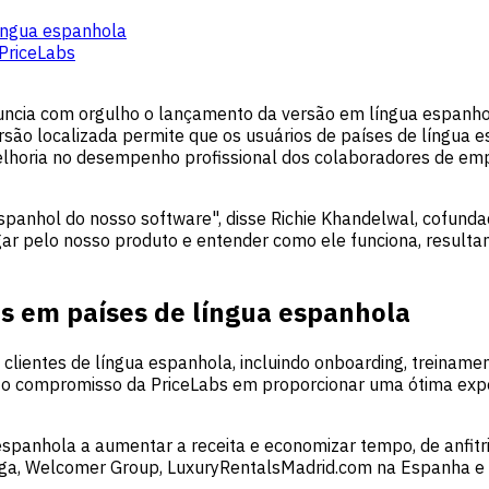
língua espanhola
PriceLabs
anuncia com orgulho o lançamento da versão em língua espanho
rsão localizada permite que os usuários de países de língua 
 melhoria no desempenho profissional dos colaboradores de e
panhol do nosso software", disse Richie Khandelwal, cofundad
gar pelo nosso produto e entender como ele funciona, resul
es em países de língua espanhola
 clientes de língua espanhola, incluindo onboarding, treiname
 o compromisso da PriceLabs em proporcionar uma ótima expe
espanhola a aumentar a receita e economizar tempo, de anfitri
aga, Welcomer Group, LuxuryRentalsMadrid.com na Espanha 