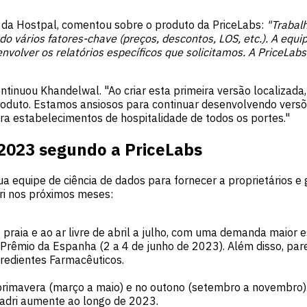
is da Hostpal, comentou sobre o produto da PriceLabs:
"Trabal
o vários fatores-chave (preços, descontos, LOS, etc.). A equ
nvolver os relatórios específicos que solicitamos. A PriceL
inuou Khandelwal. "Ao criar esta primeira versão localizada
oduto. Estamos ansiosos para continuar desenvolvendo versõe
ra estabelecimentos de hospitalidade de todos os portes."
2023 segundo a PriceLabs
a equipe de ciência de dados para fornecer a proprietários e
i nos próximos meses:
 praia e ao ar livre de abril a julho, com uma demanda maio
Prêmio da Espanha (2 a 4 de junho de 2023). Além disso, 
redientes Farmacêuticos.
 primavera (março a maio) e no outono (setembro a novembro
dri aumente ao longo de 2023.