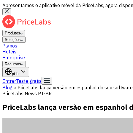
Apresentamos o aplicativo móvel da PriceLabs, agora disponí
Produtos
Soluções
Planos
Hotéis
Enterprise
Recursos
pt-br
Entrar
Teste grátis
Blog
>
PriceLabs lança versão em espanhol do seu softwar
PriceLabs News PT-BR
PriceLabs lança versão em espanhol 