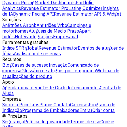
Dynamic Pricing
Market Dashboards
Portfolio
Analytics
Revenue Estimator Pro
Listing Optimizer
Insights
de IA
Dynamic Pricing API
Revenue Estimator API & Widget
Soluções
Anfitriões Airbnb
Anfitriões Vrbo
Campings e
motorhomes
Aluguéis de Médio Prazo
Apart-
hotéis
Hotéis
Integrações
Empresarial
Ferramentas gratuitas
Indice STR global
Revenue Estimator
Eventos de aluguer de
férias
Analisador de reservas
Recursos
Blog
Cases de sucesso
Inovação
Comunicado de
imprensa
Glossário de aluguel por temporada
Webinar de
atualizações do produto
Apoio
Agendar uma demo
Teste Gratuito
Treinamentos
Central de
Ajuda
Empresa
Sobre a PriceLabs
Planos
Contato
Carreiras
Programa de
Indicação
Programa de Embaixadores
Entrar
Criar conta
@
PriceLabs
Segurança
Política de privacidade
Termos de uso
Cookie