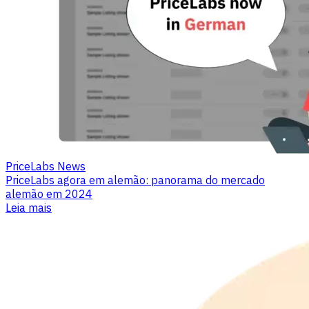
PriceLabs News
PriceLabs agora em alemão: panorama do mercado
alemão em 2024
Leia mais