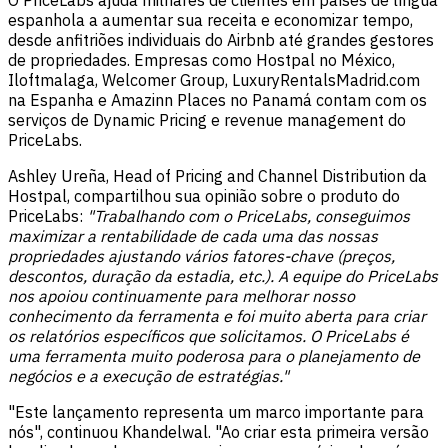
espanhola a aumentar sua receita e economizar tempo,
desde anfitriões individuais do Airbnb até grandes gestores
de propriedades. Empresas como Hostpal no México,
Iloftmalaga, Welcomer Group, LuxuryRentalsMadrid.com
na Espanha e Amazinn Places no Panamá contam com os
serviços de Dynamic Pricing e revenue management do
PriceLabs.
Ashley Ureña, Head of Pricing and Channel Distribution da
Hostpal, compartilhou sua opinião sobre o produto do
PriceLabs:
"Trabalhando com o PriceLabs, conseguimos
maximizar a rentabilidade de cada uma das nossas
propriedades ajustando vários fatores-chave (preços,
descontos, duração da estadia, etc.). A equipe do PriceLabs
nos apoiou continuamente para melhorar nosso
conhecimento da ferramenta e foi muito aberta para criar
os relatórios específicos que solicitamos. O PriceLabs é
uma ferramenta muito poderosa para o planejamento de
negócios e a execução de estratégias."
"Este lançamento representa um marco importante para
nós", continuou Khandelwal. "Ao criar esta primeira versão