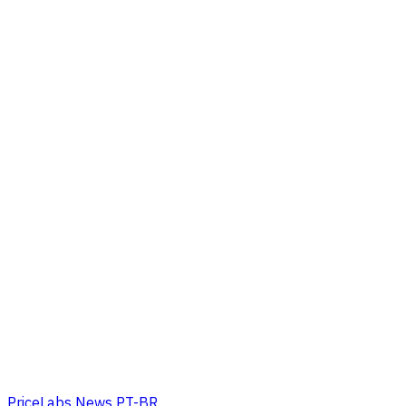
PriceLabs News PT-BR