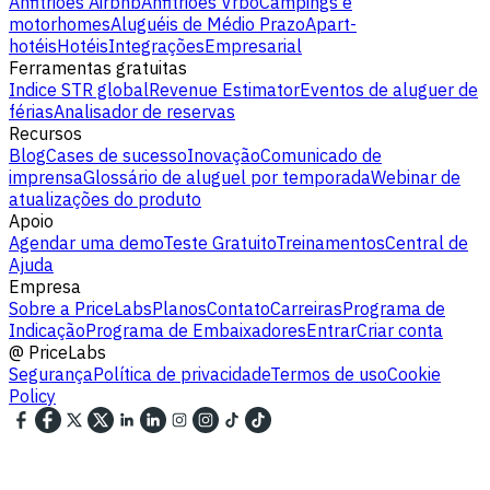
Anfitriões Airbnb
Anfitriões Vrbo
Campings e
motorhomes
Aluguéis de Médio Prazo
Apart-
hotéis
Hotéis
Integrações
Empresarial
Ferramentas gratuitas
Indice STR global
Revenue Estimator
Eventos de aluguer de
férias
Analisador de reservas
Recursos
Blog
Cases de sucesso
Inovação
Comunicado de
imprensa
Glossário de aluguel por temporada
Webinar de
atualizações do produto
Apoio
Agendar uma demo
Teste Gratuito
Treinamentos
Central de
Ajuda
Empresa
Sobre a PriceLabs
Planos
Contato
Carreiras
Programa de
Indicação
Programa de Embaixadores
Entrar
Criar conta
@
PriceLabs
Segurança
Política de privacidade
Termos de uso
Cookie
Policy