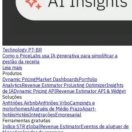
Technology PT-BR
Como o PriceLabs usa IA generativa para simplificar a
gestão da receita
Leia mais
Produtos
Dynamic Pricing
Market Dashboards
Portfolio
Analytics
Revenue Estimator Pro
Listing Optimizer
Insights
de IA
Dynamic Pricing API
Revenue Estimator API & Widget
Soluções
Anfitriões Airbnb
Anfitriões Vrbo
Campings e
motorhomes
Aluguéis de Médio Prazo
Apart-
hotéis
Hotéis
Integrações
Empresarial
Ferramentas gratuitas
Indice STR global
Revenue Estimator
Eventos de aluguer de