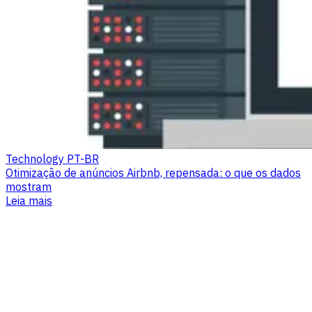
Technology PT-BR
Otimização de anúncios Airbnb, repensada: o que os dados
mostram
Leia mais