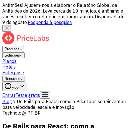
Anfitriões! Ajudem-nos a elaborar o Relatório Global de
Anfitriões de 2026. Leva cerca de 10 minutos, é anônimo e
vocês recebem o relatório em primeira mão. Disponível até
9 de agosto.
Responda à pesquisa
Produtos
Soluções
Planos
Hotéis
Enterprise
Recursos
pt-br
Entrar
Teste grátis
Blog
>
De Rails para React: como a PriceLabs se reinventou
para velocidade, escala e inovação
Technology PT-BR
De Rails para React: como a