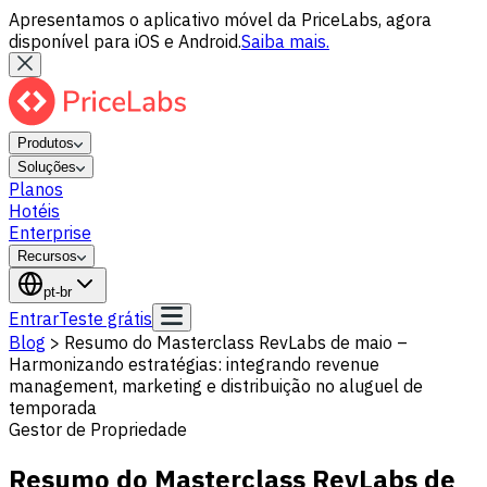
Apresentamos o aplicativo móvel da PriceLabs, agora
disponível para iOS e Android.
Saiba mais.
Produtos
Soluções
Planos
Hotéis
Enterprise
Recursos
pt-br
Entrar
Teste grátis
Blog
>
Resumo do Masterclass RevLabs de maio –
Harmonizando estratégias: integrando revenue
management, marketing e distribuição no aluguel de
temporada
Gestor de Propriedade
Resumo do Masterclass RevLabs de