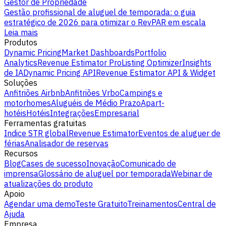
Gestor de Propriedade
Gestão profissional de aluguel de temporada: o guia
estratégico de 2026 para otimizar o RevPAR em escala
Leia mais
Produtos
Dynamic Pricing
Market Dashboards
Portfolio
Analytics
Revenue Estimator Pro
Listing Optimizer
Insights
de IA
Dynamic Pricing API
Revenue Estimator API & Widget
Soluções
Anfitriões Airbnb
Anfitriões Vrbo
Campings e
motorhomes
Aluguéis de Médio Prazo
Apart-
hotéis
Hotéis
Integrações
Empresarial
Ferramentas gratuitas
Indice STR global
Revenue Estimator
Eventos de aluguer de
férias
Analisador de reservas
Recursos
Blog
Cases de sucesso
Inovação
Comunicado de
imprensa
Glossário de aluguel por temporada
Webinar de
atualizações do produto
Apoio
Agendar uma demo
Teste Gratuito
Treinamentos
Central de
Ajuda
Empresa