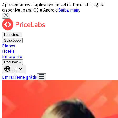
Apresentamos o aplicativo móvel da PriceLabs, agora
disponível para iOS e Android.
Saiba mais.
Produtos
Soluções
Planos
Hotéis
Enterprise
Recursos
pt-br
Entrar
Teste grátis