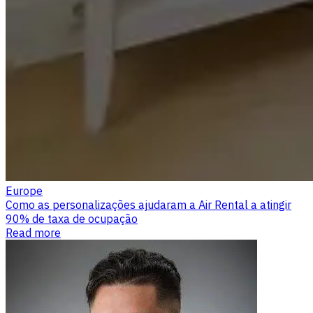
Europe
Como as personalizações ajudaram a Air Rental a atingir
90% de taxa de ocupação
Read more