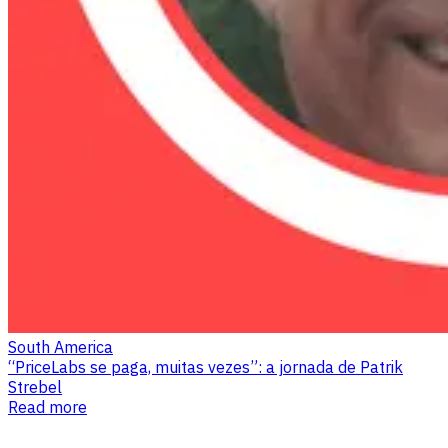
South America
“PriceLabs se paga, muitas vezes”: a jornada de Patrik
Strebel
Read more