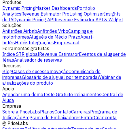
Produtos
Dynamic Pricing
Market Dashboards
Portfolio
Analytics
Revenue Estimator Pro
Listing Optimizer
Insights
de IA
Dynamic Pricing API
Revenue Estimator API & Widget
Soluções
Anfitriões Airbnb
Anfitriões Vrbo
Campings e
motorhomes
Aluguéis de Médio Prazo
Apart-
hotéis
Hotéis
Integrações
Empresarial
Ferramentas gratuitas
Indice STR global
Revenue Estimator
Eventos de aluguer de
férias
Analisador de reservas
Recursos
Blog
Cases de sucesso
Inovação
Comunicado de
imprensa
Glossário de aluguel por temporada
Webinar de
atualizações do produto
Apoio
Agendar uma demo
Teste Gratuito
Treinamentos
Central de
Ajuda
Empresa
Sobre a PriceLabs
Planos
Contato
Carreiras
Programa de
Indicação
Programa de Embaixadores
Entrar
Criar conta
@
PriceLabs
Segurança
Política de privacidade
Termos de uso
Cookie