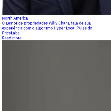
North America
O gestor de propriedades Willy Chang fala de sua
experiência com o algoritmo Hyper Local Pulse do
PriceLabs
Read more