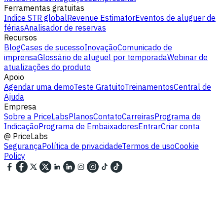
Ferramentas gratuitas
Indice STR global
Revenue Estimator
Eventos de aluguer de
férias
Analisador de reservas
Recursos
Blog
Cases de sucesso
Inovação
Comunicado de
imprensa
Glossário de aluguel por temporada
Webinar de
atualizações do produto
Apoio
Agendar uma demo
Teste Gratuito
Treinamentos
Central de
Ajuda
Empresa
Sobre a PriceLabs
Planos
Contato
Carreiras
Programa de
Indicação
Programa de Embaixadores
Entrar
Criar conta
@
PriceLabs
Segurança
Política de privacidade
Termos de uso
Cookie
Policy