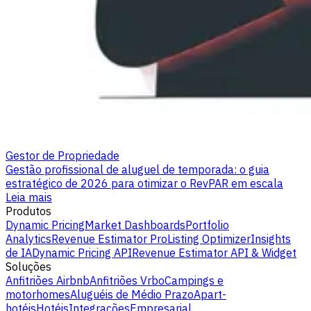
Gestor de Propriedade
Gestão profissional de aluguel de temporada: o guia
estratégico de 2026 para otimizar o RevPAR em escala
Leia mais
Produtos
Dynamic Pricing
Market Dashboards
Portfolio
Analytics
Revenue Estimator Pro
Listing Optimizer
Insights
de IA
Dynamic Pricing API
Revenue Estimator API & Widget
Soluções
Anfitriões Airbnb
Anfitriões Vrbo
Campings e
motorhomes
Aluguéis de Médio Prazo
Apart-
hotéis
Hotéis
Integrações
Empresarial