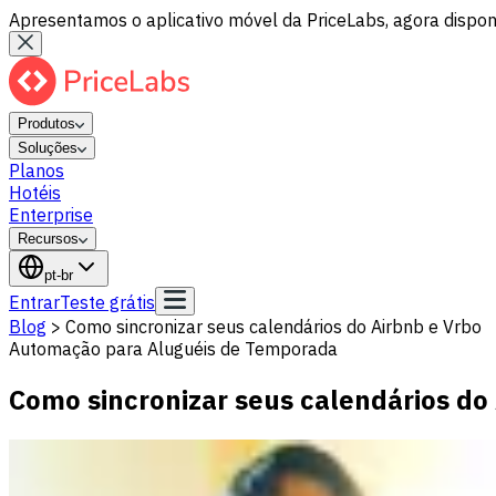
Apresentamos o aplicativo móvel da PriceLabs, agora disponí
Produtos
Soluções
Planos
Hotéis
Enterprise
Recursos
pt-br
Entrar
Teste grátis
Blog
>
Como sincronizar seus calendários do Airbnb e Vrbo
Automação para Aluguéis de Temporada
Como sincronizar seus calendários do