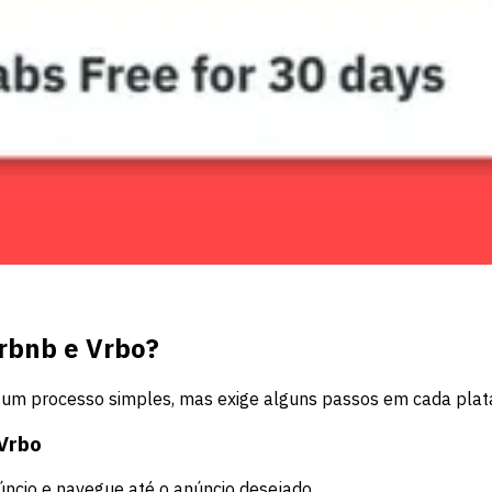
rbnb e Vrbo?
 um processo simples, mas exige alguns passos em cada plat
 Vrbo
núncio e navegue até o anúncio desejado.